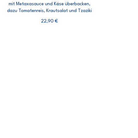
mit Metaxasauce und Käse überbacken,
dazu Tomatenreis, Krautsalat und Tzaziki
22,90 €
AUS TOPF & PFANNE
46. Tiganaki Schweinefilet
mit Tzaziki, Krautsalat und Pommes frites
24,90 €
47. Hähnchenschnitzel (paniert)
mit frischen Champignons, Paprika,
Zwiebeln, Krautsalat und Pommes frites
21,90 €
48. "Hellas" au four (paniert)