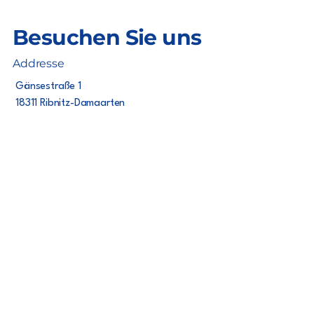
Besuchen Sie uns
Addresse
Gänsestraße 1
18311 Ribnitz-Damgarten
Öffnungszeiten
Montag
geschlossen
Dienstag - Sonntag
12:00 - 21:00