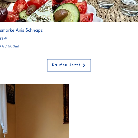
Schnellansicht
smarke Anis Schnaps
s
50 €
0 €
/
500ml
Kaufen Jetzt