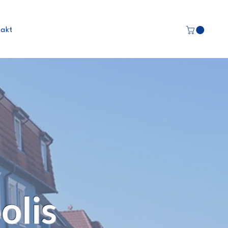
takt
olis