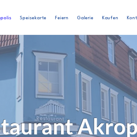
polis
Speisekarte
Feiern
Galerie
Kaufen
Kon
taurant Akrop